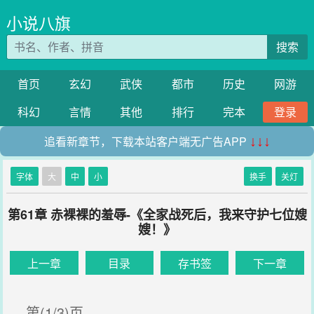
小说八旗
搜索
首页
玄幻
武侠
都市
历史
网游
科幻
言情
其他
排行
完本
登录
追看新章节，下载本站客户端无广告APP
↓↓↓
字体
大
中
小
换手
关灯
第61章 赤裸裸的羞辱-《全家战死后，我来守护七位嫂
嫂！》
上一章
目录
存书签
下一章
第(1/3)页