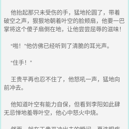
他抬起那只未受伤的手，猛地抡圆了，带着
破空之声，狠狠地朝着叶空的脸颊扇，他要一巴
掌将这个傻子扇倒在地，让他尝尝屈辱的滋味！
“啪！”他仿佛已经听到了清脆的耳光声。
“住手！”
王贵平再也忍不住了，他怒吼一声，猛地向
前冲去。
他知道叶空有能力自保，但看到李阳如此肆
无忌惮地羞辱叶空，他心中怒火中烧。