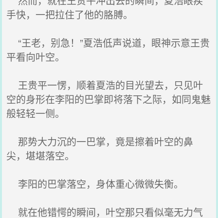
然而，就在王贵平冲出去的瞬间，夏浩眼疾
手快，一把拉住了他的胳膊。
“王老，别急！”夏浩低声说道，眼神示意王贵
平看向叶空。
王贵平一愣，顺着夏浩的目光望去，只见叶
空的身形在李阳的巴掌即将落下之际，如同鬼魅
般轻轻一侧。
那势大力沉的一巴掌，竟是擦着叶空的鼻
尖，堪堪落空。
李阳的巴掌落空，身体重心微微失衡。
就在他错愕的瞬间，叶空那只看似毫无力气