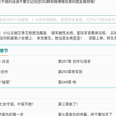
还不错的话请不要忘记向您QQ群和微博微信里的朋友推荐哦！
：小公主她又争又抢想当魔皇
、
随军雌性太娇，星际军官集体沦陷
、
云
当司机被美少女缠上
、
末世重生，她当恶女爽歪歪！
、
涅槃上单，转生
2章节
章 对话
第257章 合作与请求
章合作
第253章将军到
章“秘密”
第249章 吻
 七女守诺，叶家不绝！
第三章疯了！
他复仇的第一步
第七章复仇的序幕，终于要拉开了