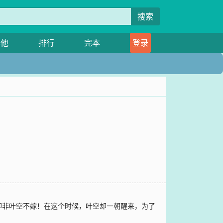
搜索
其他
排行
完本
登录
却非叶空不嫁！在这个时候，叶空却一朝醒来，为了