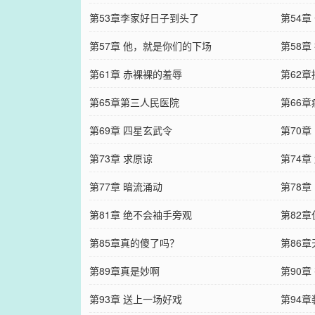
第53章李家好日子到头了
第54章
第57章 他，就是你们的下场
第58章
第61章 赤裸裸的羞辱
第62
第65章第三人民医院
第66
第69章 四星玄武令
第70章
第73章 求原谅
第74章
第77章 暗流涌动
第78
第81章 绝不会袖手旁观
第82
第85章真的傻了吗？
第86
第89章真是妙啊
第90章
第93章 送上一场好戏
第94