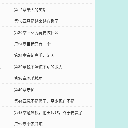
第12章最大的笑话
第16章真是越来越有趣了
第20章叶空究竟要做什么
第24章目标只有一个
第28章宗师高手，范天
除
第32章说不清道不明的张力
第36章凤毛麟角
第40章守护
第44章我不是傻子，至少现在不是
第48章这盘棋，他王超越，终于要赢了
第52章李家好烦