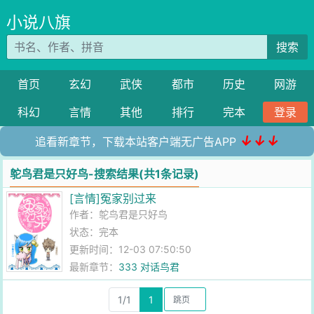
小说八旗
搜索
首页
玄幻
武侠
都市
历史
网游
科幻
言情
其他
排行
完本
登录
↓↓↓
追看新章节，下载本站客户端无广告APP
鸵鸟君是只好鸟-搜索结果(共1条记录)
[言情]冤家别过来
作者：
鸵鸟君是只好鸟
状态：完本
更新时间：12-03 07:50:50
最新章节：
333 对话鸟君
1/1
1