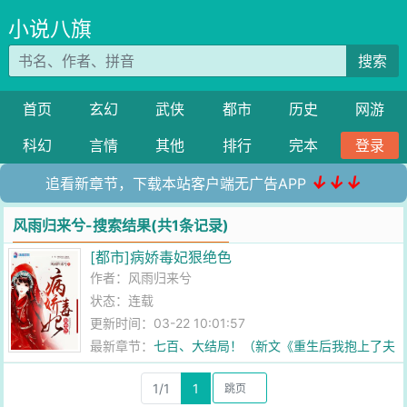
小说八旗
搜索
首页
玄幻
武侠
都市
历史
网游
科幻
言情
其他
排行
完本
登录
↓↓↓
追看新章节，下载本站客户端无广告APP
风雨归来兮-搜索结果(共1条记录)
[都市]病娇毒妃狠绝色
作者：
风雨归来兮
状态：连载
更新时间：03-22 10:01:57
最新章节：
七百、大结局！（新文《重生后我抱上了夫
君的金大腿》求收！）
1/1
1