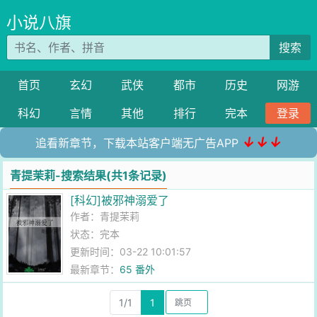
小说八旗
搜索
首页
玄幻
武侠
都市
历史
网游
科幻
言情
其他
排行
完本
登录
↓↓↓
追看新章节，下载本站客户端无广告APP
青提茉莉-搜索结果(共1条记录)
[科幻]被邪神溺爱了
作者：
青提茉莉
状态：完本
更新时间：03-22 10:01:57
最新章节：
65 番外
1/1
1