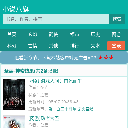
小说八旗
搜索
首页
玄幻
武侠
都市
历史
网游
科幻
言情
其他
排行
完本
登录
↓↓↓
追看新章节，下载本站客户端无广告APP
圣垚-搜索结果(共2条记录)
[科幻]游戏人间：向死而生
作者：
圣垚
状态：连载
更新时间：08-07 20:38:43
最新章节：
第一百二十四章 无火自燃
[网游]败者为圣
作者：
缺垚