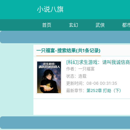
小说八旗
首页
玄幻
武侠
都
一只福富-搜索结果(共1条记录)
[科幻]求生游戏：请叫我诚信
作者：
一只福富
状态：连载
更新时间：08-06 00:31:35
最新章节：
第252章 打劫（下）