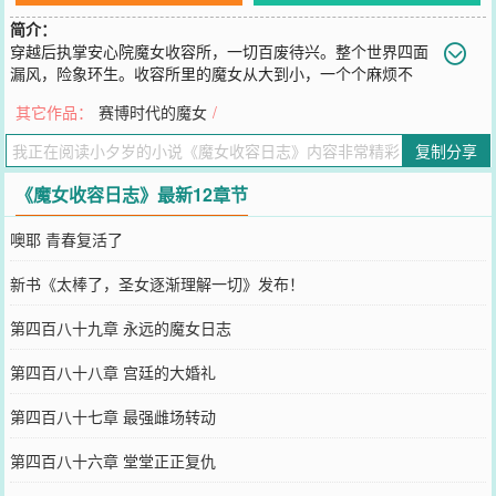
简介：
穿越后执掌安心院魔女收容所，一切百废待兴。整个世界四面
漏风，险象环生。收容所里的魔女从大到小，一个个麻烦不
断！为了让魔女们过上幸福生活，免于堕落暴走，张肃唯一能做的就
其它作品：
赛博时代的魔女
/
是……释放自己的正能量，降低她们的侵蚀度！——已有337万字完
本作品，放心入坑
复制分享
您要是觉得《
魔女收容日志
》还不错的话请不要忘记向您QQ群和微博
微信里的朋友推荐哦！
《魔女收容日志》最新12章节
噢耶 青春复活了
新书《太棒了，圣女逐渐理解一切》发布！
第四百八十九章 永远的魔女日志
第四百八十八章 宫廷的大婚礼
第四百八十七章 最强雌场转动
第四百八十六章 堂堂正正复仇