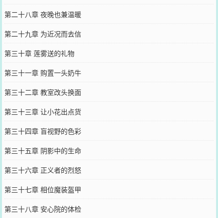
第二十八章 夜晚也兼温暖
第二十九章 为近况而去信
第三十章 莲雾送的礼物
第三十一章 购置一头奶牛
第三十二章 教室改头换面
第三十三章 让小花出点货
第三十四章 盲视野的色彩
第三十五章 阴影中的生命
第三十六章 正义者的烈怒
第三十七章 相位魔装盔甲
第三十八章 安心院的体检