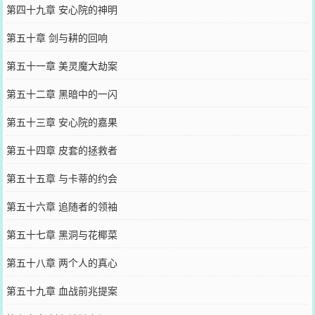
第四十九章 安心院的神明
第五十章 剑与耕的回响
第五十一章 美灵魔大劫案
第五十二章 黑暗中的一闪
第五十三章 安心院的嘉果
第五十四章 皮套的拯救者
第五十五章 与卡蒂的约会
第五十六章 追随者的领袖
第五十七章 黑洞与花椰菜
第五十八章 两个人的真心
第五十九章 血战前兆提案