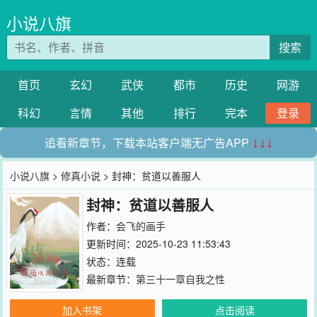
小说八旗
搜索
首页
玄幻
武侠
都市
历史
网游
科幻
言情
其他
排行
完本
登录
追看新章节，下载本站客户端无广告APP
↓↓↓
小说八旗
>
修真小说
> 封神：贫道以善服人
封神：贫道以善服人
作者：
会飞的画手
更新时间：2025-10-23 11:53:43
状态：连载
最新章节：
第三十一章自我之性
加入书架
点击阅读