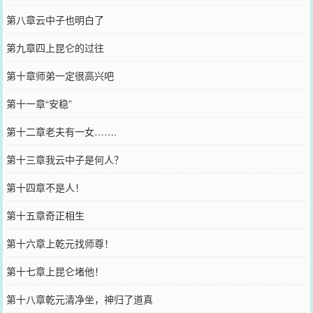
第八章云中子也明白了
第九章四上昆仑的过往
第十章师弟一定很高兴吧
第十一章“安稳”
第十二章老夫有一女…….
第十三章我云中子是何人？
第十四章不是人！
第十五章奇正相生
第十六章上乾元找师尊！
第十七章上昆仑堵他！
第十八章乾元清净坐，神归了道真