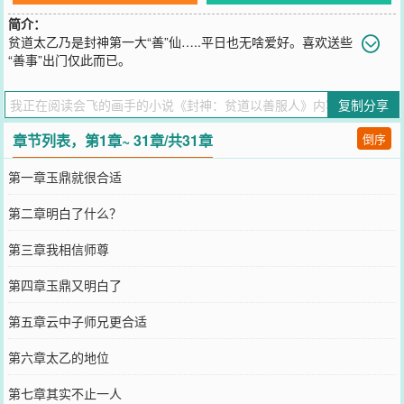
简介：
贫道太乙乃是封神第一大“善”仙…..平日也无啥爱好。喜欢送些
“善事”出门仅此而已。
您要是觉得《
封神：贫道以善服人
》还不错的话请不要忘记向您QQ群
和微博微信里的朋友推荐哦！
复制分享
章节列表，第1章~ 31章/共31章
倒序
第一章玉鼎就很合适
第二章明白了什么？
第三章我相信师尊
第四章玉鼎又明白了
第五章云中子师兄更合适
第六章太乙的地位
第七章其实不止一人