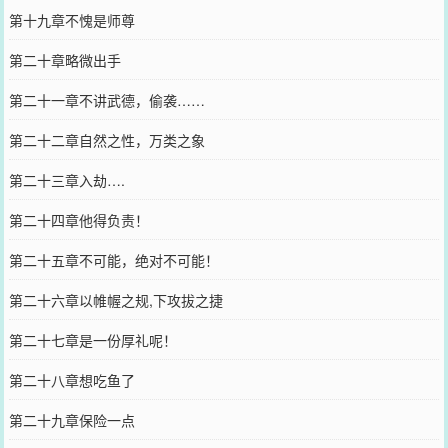
第十九章不愧是师尊
第二十章略微出手
第二十一章不讲武德，偷袭……
第二十二章自然之性，万类之象
第二十三章入劫….
第二十四章他得负责！
第二十五章不可能，绝对不可能！
第二十六章以帷幄之规,下攻拔之捷
第二十七章是一份厚礼呢！
第二十八章想吃鱼了
第二十九章保险一点