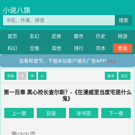
小说八旗
搜索
首页
玄幻
武侠
都市
历史
网游
科幻
言情
其他
排行
完本
登录
追看新章节，下载本站客户端无广告APP
↓↓↓
字体
大
中
小
换手
关灯
第一百章 黑心校长查尔斯？-《在漫威里当废宅是什么
鬼》
上一章
目录
存书签
下一章
第(2/3)页