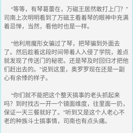
“等等，有琴葛蕾在，万磁王居然敢打上门？”
司南上次明明看到了万磁王看着琴的眼神中充满
着忌惮，当然，看他时也是一样。
“他利用魔形女骗过了琴，把琴骗到外面去
了。然后趁着这段时间带着人入侵了学院，差点
就发现了传送门的秘密。还是琴及时回归才把他
们赶出去的。”说到这里，奥罗罗现在还是一副
心有余悸的样子。
“你们就不能把这个整天搞事的老头抓起来
吗？到时找古一开一个镜面维度，往里面一扔，
保证一天三餐就好了。”听到又是这个人老心不
老的种族斗士搞事情，司南也有点头痛。