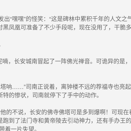
出“嘿嘿”的怪笑：“这是碑林中累积千年的人文之
付黑凤凰可准备了不少手段呢，现在没用了，干脆多
。
呢喃，长安城南冒起了一阵佛光禅音。可诡异的是
塔呐……”司南正说着，离钟楼不远的荐福寺也亮
斯特的惨状，司南就停下了手中的动作。
他的不说，长安的佛寺佛塔可是多到爆啊！可现在
是跑到了法门寺和黄帝陵去引动神力，还有手办王
上带着一片失望。