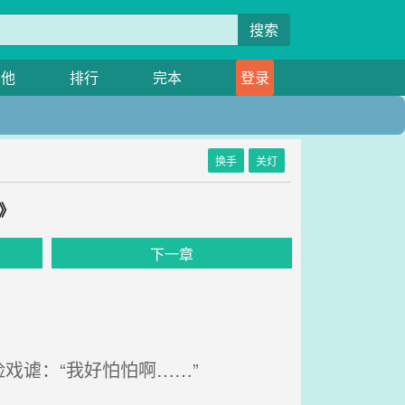
搜索
其他
排行
完本
登录
换手
关灯
》
下一章
戏谑：“我好怕怕啊……”