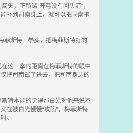
箭矢，正所谓“开弓没有回头箭”，
己能扑到司南身上，就可以把司南拖
了梅菲斯特一拳头，把梅菲斯特打的
在这一拳的距离在梅菲斯特的眼中
不仅把司南罩了进去，把司南身边的
斯特本能的觉得那白光对他来说不
又在被白光慢慢“攻陷”，梅菲斯特
惨叫。