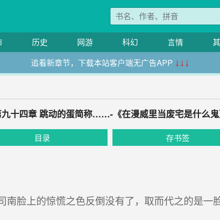
市
历史
网游
科幻
言情
追看新章节，下载本站客户端无广告APP
↓↓↓
第九十四章 跳动的蛋简称……-《在漫威里当废宅是什么鬼
目录
存书签
南脸上的惊慌之色反倒没有了，取而代之的是一脸