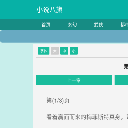
小说八旗
首页
玄幻
武侠
都
字体
大
中
小
上一章
第(1/3)页
看着赢面而来的梅菲斯特真身，司