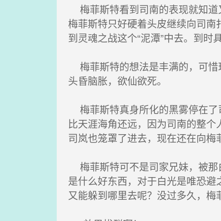
梅菲斯特看到司南的表现就知道又
梅菲斯特只好硬着头皮继续向司南
到灵魂之战这个“泥潭”中去。到时
梅菲斯特的想法是丰满的，可惜现
头昏脑胀，欲仙欲死。
梅菲斯特真身所化的黑雾停在了司
比天涯海角还远，因为司南的整个
司岚也笼罩了进去，现在还在向梅
梅菲斯特可不是司家兄妹，被那白
是什么好东西，对于白光是唯恐避
又能躲到哪里去呢？没过多久，梅