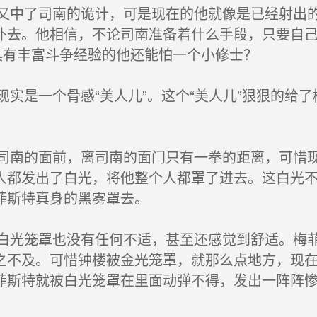
中了司南的诡计，可是现在的他就像是已经射出的
扑去。他相信，不论司南准备着什么手段，只要自
具有丰富斗争经验的他还能怕一个小修士？
实是一个骨感“美人儿”。这个“美人儿”狠狠的给
南的面前，离司南的面门只有一拳的距离，可惜现
人都发出了白光，将他整个人都罩了进去。这白光
菲斯特真身的黑雾罩去。
光笼罩也没有任何不适，甚至还感觉到舒适。梅菲
之不及。可惜钟楼被金光笼罩，就那么点地方，现在
菲斯特就被白光笼罩在里面动弹不得，发出一阵阵