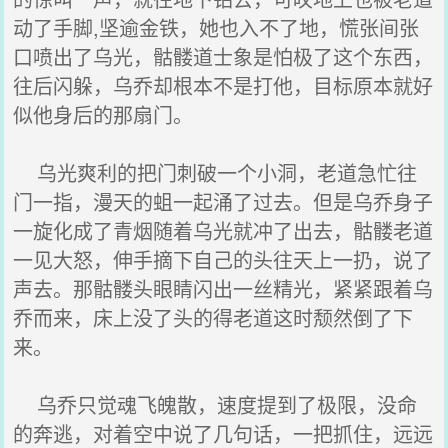
动了手脚,坚逾金铁，她也入不了地，慌张间张
口喷出了乌光，骷髅道士象是怕极了这个东西，
往后闪躲，乌乔却根本不是打他，目标原本就好
似他身后的那扇门。
乌光爽利的把门刺破一个小洞，老道急忙往
门一指，漫天的蛆一起涌了过去。但是乌乔身子
一旋化成了青烟随着乌光就冲了出去，骷髅老道
一见大怒，伸手摘下自己的头往天上一扔，说了
声去。那骷髅头眼睛闪出一丝精光，紧紧跟着乌
乔而来，床上没了头的得老道这时颓然倒了下
来。
乌乔只觉魂飞魄散，速度提到了极限，没命
的奔逃，对着空中说了几句话，一把抓住，远远