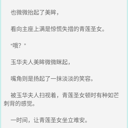
也微微抬起了美眸，
看向主座上满是惊慌失措的青莲圣女。
“哦？”
玉华夫人美眸微微眯起，
嘴角则是扬起了一抹淡淡的笑容。
被玉华夫人扫视着，青莲圣女顿时有种如芒
刺背的感觉。
一时间，让青莲圣女坐立难安。