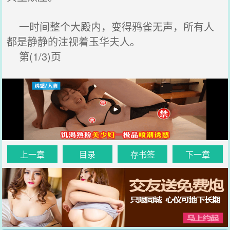
一时间整个大殿内，变得鸦雀无声，所有人
都是静静的注视着玉华夫人。
第(1/3)页
上一章
目录
存书签
下一章