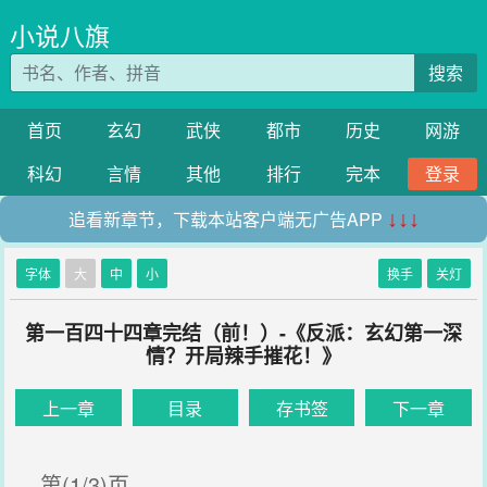
小说八旗
搜索
首页
玄幻
武侠
都市
历史
网游
科幻
言情
其他
排行
完本
登录
追看新章节，下载本站客户端无广告APP
↓↓↓
字体
大
中
小
换手
关灯
第一百四十四章完结（前！）-《反派：玄幻第一深
情？开局辣手摧花！》
上一章
目录
存书签
下一章
第(1/3)页