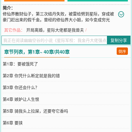
简介：
修仙界散财仙子，第三次结丹失败，被雷给劈到星际，穿成被
豪门赶出来的假千金。曾经的修仙界大小姐，如今变成穷光
蛋，刚来就被房东赶走，还差点儿饿死街头。王也瘪了瘪嘴，虎落平
其它作品：
开局离婚，星际大佬都是我兽夫
/
阳被犬欺！咦，这里的世界怎么也有怪物？哈哈哈，天助我也，她王
也没其他的本事，杀怪最在行！五校联赛，实战演习，星际战斗。多
复制分享
年后，王也和队友们出现在海之渊，看着那熟悉的六芒星阵法……
您要是觉得《
星际军校：我金丹大佬强点怎么了
》还不错的话请不要
章节列表，第1章~ 40章/共40章
倒序
忘记向您QQ群和微博微信里的朋友推荐哦！
第1章：要被饿死了
第2章 你凭什么断定就是我的错
第3章 你还会什么？
第4章 嫉妒让人生恨
第5章 骑我头上拉屎，还要夸它香吗
第6章 要挟