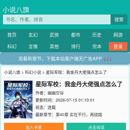
小说八旗
搜索
首页
玄幻
武侠
都市
历史
网游
科幻
言情
其他
排行
完本
登录
追看新章节，下载本站客户端无广告APP
↓↓↓
小说八旗
>
科幻小说
> 星际军校：我金丹大佬强点怎么了
星际军校：我金丹大佬强点怎么了
作者：
幽幽空谷
更新时间：2026-07-15 01:10:01
状态：连载
最新章节：
第40章 实在不行，再绕路
加入书架
点击阅读