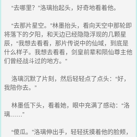
“去哪里？”洛璃抬起头，好奇地看着他。
“去那片星空。”林墨抬头，看向天空中那轮即
将落下的夕阳，和天边已经隐隐浮现的几颗星
辰，“我想去看看，那片传说中的仙域，到底是
什么样子。我想去看看，剑皇前辈和陨仙尊主他
们曾经战斗过的地方。”
洛璃沉默了片刻，然后轻轻点了点头：“好，
我陪你去。”
林墨低下头，看着她，眼中充满了感动：“洛
璃……”
“傻瓜。”洛璃伸出手，轻轻抚摸着他的脸颊，