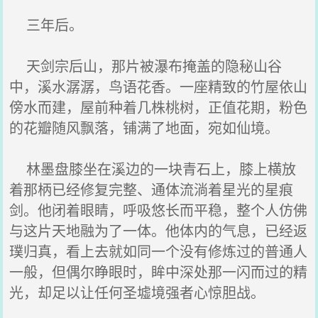
三年后。
天剑宗后山，那片被瀑布掩盖的隐秘山谷
中，溪水潺潺，鸟语花香。一座精致的竹屋依山
傍水而建，屋前种着几株桃树，正值花期，粉色
的花瓣随风飘落，铺满了地面，宛如仙境。
林墨盘膝坐在溪边的一块青石上，膝上横放
着那柄已经修复完整、通体流淌着星光的星痕
剑。他闭着眼睛，呼吸悠长而平稳，整个人仿佛
与这片天地融为了一体。他体内的气息，已经返
璞归真，看上去就如同一个没有修炼过的普通人
一般，但偶尔睁眼时，眸中深处那一闪而过的精
光，却足以让任何圣墟境强者心惊胆战。