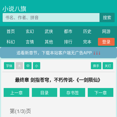
小说八旗
搜索
首页
玄幻
武侠
都市
历史
网游
科幻
言情
其他
排行
完本
登录
追看新章节，下载本站客户端无广告APP
↓↓↓
字体
大
中
小
换手
关灯
最终章 剑指苍穹，不朽传说-《一剑陨仙》
上一章
目录
存书签
下一章
第(1/3)页