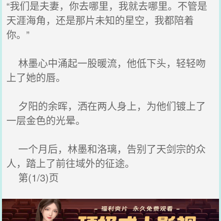
“我们是夫妻，你去哪里，我就去哪里。不管是
天涯海角，还是那片未知的星空，我都陪着
你。”
林墨心中涌起一股暖流，他低下头，轻轻吻
上了她的唇。
夕阳的余晖，洒在两人身上，为他们镀上了
一层金色的光晕。
一个月后，林墨和洛璃，告别了天剑宗的众
人，踏上了前往域外的征途。
第(1/3)页