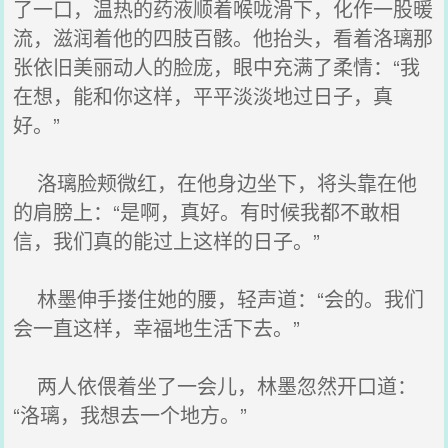
了一口，温热的药液顺着喉咙滑下，化作一股暖
流，滋润着他的四肢百骸。他抬头，看着洛璃那
张依旧美丽动人的脸庞，眼中充满了柔情：“我
在想，能和你这样，平平淡淡地过日子，真
好。”
洛璃脸颊微红，在他身边坐下，将头靠在他
的肩膀上：“是啊，真好。有时候我都不敢相
信，我们真的能过上这样的日子。”
林墨伸手搂住她的腰，轻声道：“会的。我们
会一直这样，幸福地生活下去。”
两人依偎着坐了一会儿，林墨忽然开口道：
“洛璃，我想去一个地方。”