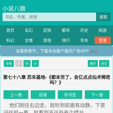
小说八旗
搜索
首页
玄幻
武侠
都市
历史
网游
科幻
言情
其他
排行
完本
登录
追看新章节，下载本站客户端无广告APP
↓↓↓
字体
大
中
小
换手
关灯
第七十八章 苏禾基地-《都末世了，会亿点点仙术稀奇
吗？》
上一章
目录
存书签
下一章
他们刚往右边走，就听到前面有动静，下意
识往前一看，就看到不远处有个擂台。