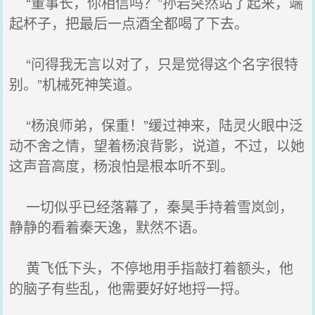
“董事长，你相信吗？”孙岩突然站了起来，端
起杯子，把最后一点酒全都喝了下去。
“问得我无言以对了，只是觉得这个名字很特
别。”机械死神笑道。
“杨浪师弟，保重！”缓过神来，陆灵火眼中泛
动不舍之情，望着杨浪背影，说道，不过，以她
这声音高度，杨浪怕是根本听不到。
一切似乎已经落幕了，秦昊手持着雪岚剑，
静静的看着秦天逸，默然不语。
黄飞低下头，不停地用手指敲打着额头，他
的脑子有些乱，他需要好好地捋一捋。