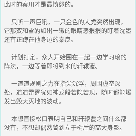
此时的秦川才是最愤怒的。
只听一声巨吼，一只金色的大虎突然出现，
它那双和雪豹如出一辙的眼睛恶狠狠的盯着沈墨
还有正蹲在他身边的秦戾。
计划打定，众人开始围在一起一边学习琅的
阵法，一边等着即将到来的轩辕覆。
一道道规则之力在指尖沉浮，周围虚空深
处，道道雷霆犹如神龙般若隐若现，随时都能爆
发出毁天灭地的波动。
本想直接松口表明自己和轩辕覆之间什么都
没有，不想却偶然瞥到立于树后的高大身影。