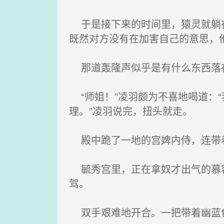
于是接下来的时间里，猿灵就躺在
既然对方没有在加害自己的意思，
那道轰隆声似乎是有什么东西落在
“师姐！”凌羽颇为不喜地喝道：
理。”凌羽说完，扭头就走。
殿中跪了一地的宫婢内侍，连带
毓秀宫里，正在拿奴才出气的慕容
驾。
双手艰难地开合。一把带着幽蓝色