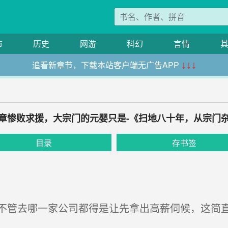
市
历史
网游
科幻
言情
追看新章节，下载本站客户端无广告APP
↓↓↓
章惨败求援，大宗门的元婴只是-《扫地八十年，从宗门
目录
存书签
管去哪一家公司都得是让先拿出高薪伺候，这简直