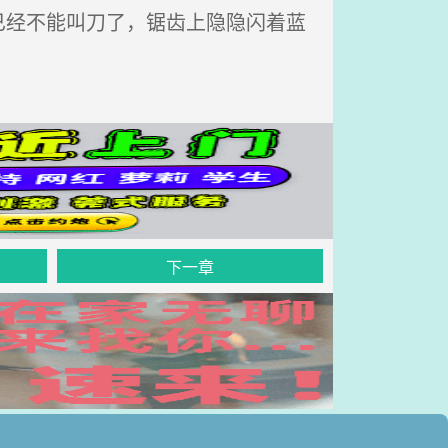
经不能叫刀了，锯齿上隐隐闪着蓝
下一章