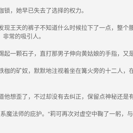
枷锁，她早已失去了选择的权力。
现王天的裤子不知道什么时候拉下了一点，整个腰
，非常的吸引人。
起一颗石子，直打那男子伸向黄姑娘的手指，又是
枷的矿奴，默默地注视着坐在篝火旁的十二人，在
他想歪了，不过却没有去纠正，保留点神秘还是
系魔法师的庇护。”莉可再次对虚空中鞠了一躬，