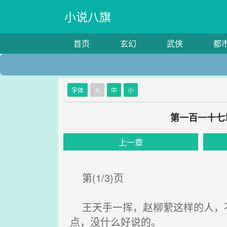
小说八旗
首页
玄幻
武侠
都
字体
大
中
小
第一百一十七
上一章
第(1/3)页
王天手一挥，赵柳蕠这样的人，不
点，没什么好说的。