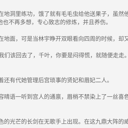
地洞里练功，饿了就有毛毛虫给他送果子，虽然他
他也不再多想，专心致志的修炼，并且养伤。
地面，可是当林宇睁开双眼看向四周的时候，却
“我们该回去了，千叶，你要是闷得慌，就随便走走
着还有代她管理后宫琐事的贤妃和眉妃二人。
晴语一听到宫人的通禀，眉梢不禁染上了一丝喜色
的光芒的长剑在无歌手上出现。在这九鼎大阵的威