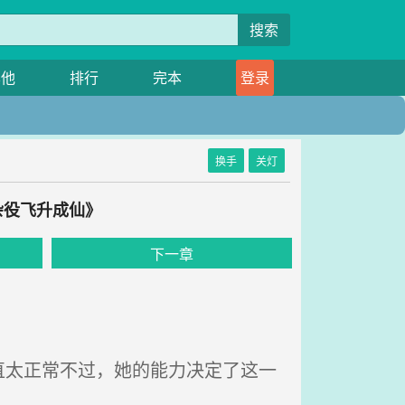
搜索
其他
排行
完本
登录
换手
关灯
杂役飞升成仙》
下一章
太正常不过，她的能力决定了这一