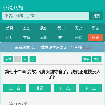
小说八旗
搜索
首页
玄幻
武侠
都市
历史
网游
科幻
言情
其他
排行
完本
登录
追看新章节，下载本站客户端无广告APP
↓↓↓
字体
大
中
小
换手
关灯
第七十二章 变故-《魔头别夺舍了，我们正道快没人
了》
上一章
目录
存书签
下一章
第(1/3)页