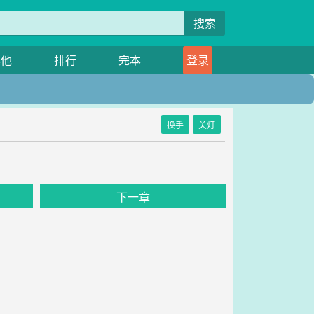
搜索
其他
排行
完本
登录
换手
关灯
下一章