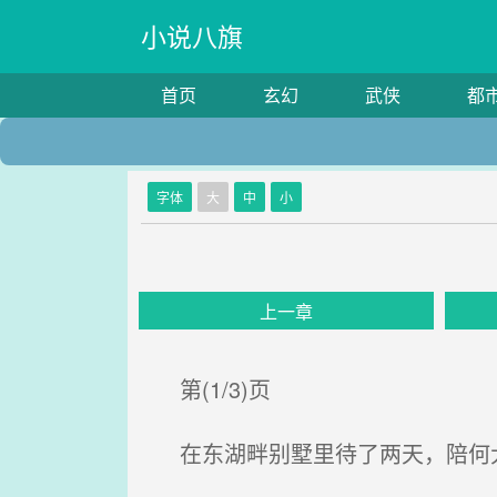
小说八旗
首页
玄幻
武侠
都
字体
大
中
小
上一章
第(1/3)页
在东湖畔别墅里待了两天，陪何