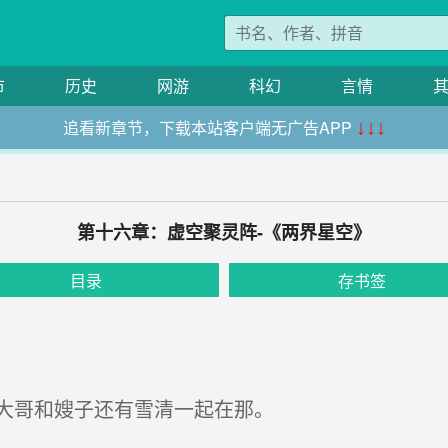
市
历史
网游
科幻
言情
追看新章节，下载本站客户端无广告APP
↓↓↓
第十六章：虚空聚灵阵-《两界星空》
目录
存书签
大哥和嫂子还有雪清一起在那。