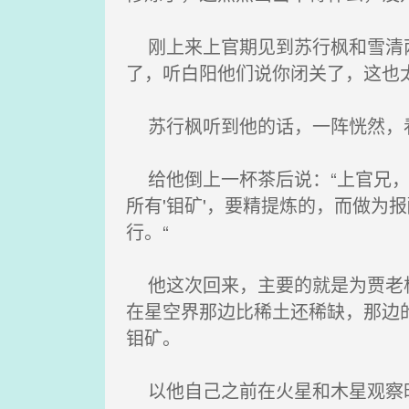
刚上来上官期见到苏行枫和雪清两
了，听白阳他们说你闭关了，这也
苏行枫听到他的话，一阵恍然，看
给他倒上一杯茶后说：“上官兄，
所有'钼矿'，要精提炼的，而做
行。“
他这次回来，主要的就是为贾老板
在星空界那边比稀土还稀缺，那边
钼矿。
以他自己之前在火星和木星观察