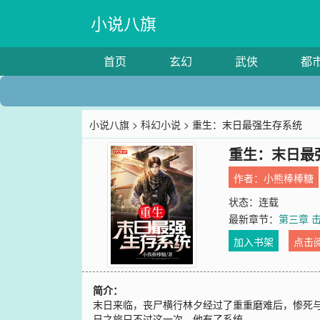
小说八旗
首页
玄幻
武侠
都
小说八旗
>
科幻小说
> 重生：末日最强生存系统
重生：末日最
作者：
小熊棒棒糖
状态：连载
最新章节：
第三章 
加入书架
点击
简介：
末日来临，丧尸横行林夕经过了重重磨难后，惨死
日之旅只不过这一次，他有了系统