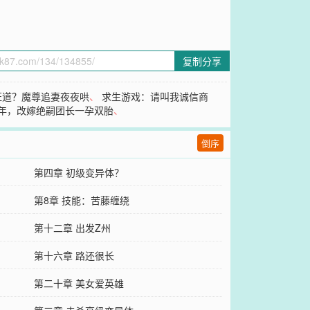
复制分享
证道？魔尊追妻夜夜哄
、
求生游戏：请叫我诚信商
年，改嫁绝嗣团长一孕双胎
、
倒序
第四章 初级变异体？
第8章 技能：苦藤缠绕
第十二章 出发Z州
第十六章 路还很长
第二十章 美女爱英雄