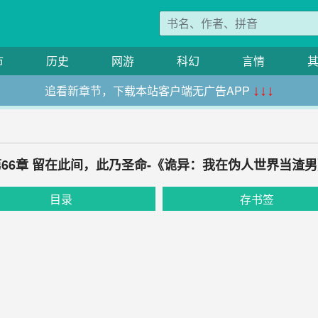
市
历史
网游
科幻
言情
追看新章节，下载本站客户端无广告APP
↓↓↓
第66章 留在此间，此乃圣命-《诡异：我在伪人世界当渣男
目录
存书签