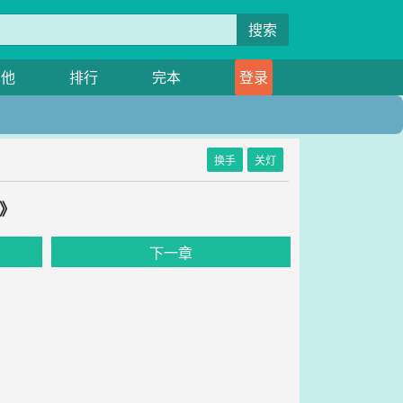
搜索
其他
排行
完本
登录
换手
关灯
》
下一章