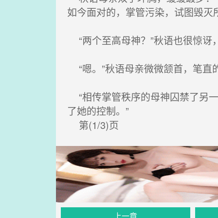
如今面对的，掌管污染，试图毁灭所
“两个至高母神？”秋语也很惊讶
“嗯。”秋语母亲微微颔首，笔直
“相传掌管秩序的母神囚禁了另一
了她的控制。”
第(1/3)页
上一章