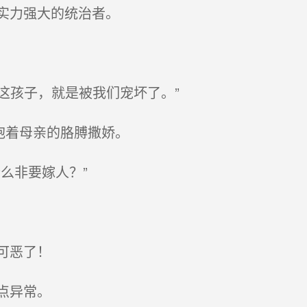
实力强大的统治者。
这孩子，就是被我们宠坏了。”
抱着母亲的胳膊撒娇。
么非要嫁人？”
可恶了！
点异常。