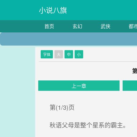
小说八旗
首页
玄幻
武侠
都
字体
大
中
小
上一章
第(1/3)页
秋语父母是整个星系的霸主。