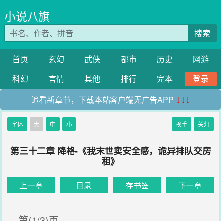
小说八旗
搜索
首页
玄幻
武侠
都市
历史
网游
科幻
言情
其他
排行
完本
登录
追看新章节，下载本站客户端无广告APP
↓↓↓
字体
大
中
小
换手
关灯
第三十二章 降格-《我末世卖安全感，诡异排队交房
租》
上一章
目录
存书签
下一章
第(1/3)页