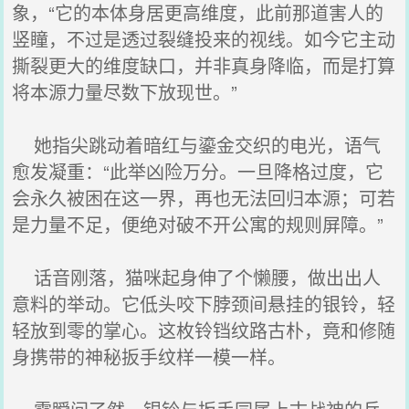
象，“它的本体身居更高维度，此前那道害人的
竖瞳，不过是透过裂缝投来的视线。如今它主动
撕裂更大的维度缺口，并非真身降临，而是打算
将本源力量尽数下放现世。”
她指尖跳动着暗红与鎏金交织的电光，语气
愈发凝重：“此举凶险万分。一旦降格过度，它
会永久被困在这一界，再也无法回归本源；可若
是力量不足，便绝对破不开公寓的规则屏障。”
话音刚落，猫咪起身伸了个懒腰，做出出人
意料的举动。它低头咬下脖颈间悬挂的银铃，轻
轻放到零的掌心。这枚铃铛纹路古朴，竟和修随
身携带的神秘扳手纹样一模一样。