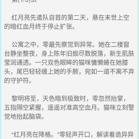
红月亮先遣队自首的第二天，悬在末世上空
的暗红血月终于停止扩张。
公寓之中，零最先察觉到异常。她在二楼窗
台静坐整夜，身上陈年旧痂尽数脱落，新生肌肤
莹润通透。一只双色眼眸的猫咪慵懒蜷在她膝
头，尾巴轻轻缠上她的手腕，宛如一道不离不弃
的守护符。
黎明将至，天色暗到极致时，零忽然抬掌，
五指隔空紧握，遥遥对准高空血月。猫咪立刻警
觉地抬起脑袋。
“红月亮在降格。”零轻声开口，解读着诡异异