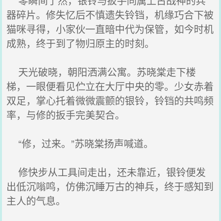
零瞬间了然，银铃与扳手同属上古战神的兵
器碎片。修失忆后不慎遗失铃铛，机缘巧合下被
猫咪寻得，小家伙一直暗中代为保管，如今时机
成熟，终于到了物归原主的时刻。
天光破晓，朝阳洒满公寓。苏晓棠走下楼
梯，一眼便看见伫立在大厅中央的零。少女赤着
双足，掌心托着微微震颤的银铃，铃铛的共鸣频
率，与修的扳手完美契合。
“修，过来。”苏晓棠扬声喊道。
修快步从工具间走出，还未靠近，银铃便发
出低沉嗡鸣，仿佛沉睡万古的神兵，终于感知到
主人的气息。