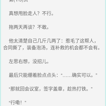
真想甩脸走人？不行。
拖两天再谈？不敢。
他太清楚自己几斤几两了：惹毛了这帮人，
合同撕了，装备泡汤，连补救的机会都不会有。
左思右想，没招儿。
最后只能绷着脸点点头：“……确实可以。”
“那就回会议室，签字盖章，趁热打铁。”
“行嘞！”