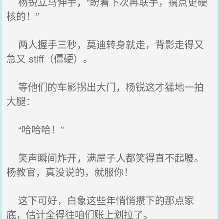
杨锐立马伸手，“盼着下次再联手，搞点更硬
核的！”
两人握手三秒，莫迪转身就走，背影走得又
急又 stiff（僵硬）。
等他们的车影拐出大门，杨锐这才猛地一拍
大腿：
“哈哈哈！”
笑声瞬间炸开，满屋子人都笑得直不起腰。
杨教官，真没说的，就服你！
这下可好，白象这些年悄悄攒下的那点家
底，估计全得往咱们账上划拉了。