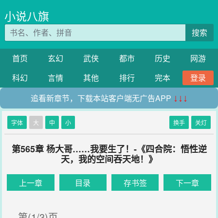
小说八旗
搜索
首页
玄幻
武侠
都市
历史
网游
科幻
言情
其他
排行
完本
登录
追看新章节，下载本站客户端无广告APP
↓↓↓
字体
大
中
小
换手
关灯
第565章 杨大哥……我要生了！-《四合院：悟性逆
天，我的空间吞天地！》
上一章
目录
存书签
下一章
第(1/3)页