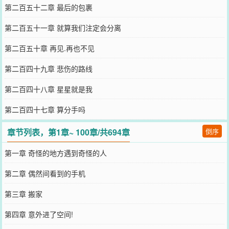
第二百五十二章 最后的包裹
第二百五十一章 就算我们注定会分离
第二百五十章 再见.再也不见
第二百四十九章 悲伤的路线
第二百四十八章 星星就是我
第二百四十七章 算分手吗
章节列表，第1章~ 100章/共694章
倒序
第一章 奇怪的地方遇到奇怪的人
第二章 偶然间看到的手机
第三章 搬家
第四章 意外进了空间!