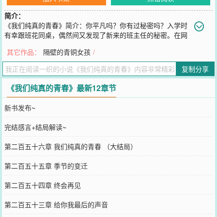
简介：
《我们纯真的青春》简介：你平凡吗？你有过秘密吗？入学时
有幸跟班花同桌，偶然间又发现了新来的班主任的秘密。在网
吧遇到的奇怪女孩..所有的一切从一这一刻开始..每个人故事..每个人
其它作品：
隔壁的青铜女孩
/
不愿与人轻易分享的事情..编织出来让人难忘的青春。继“与美女同居
的日子”之后，新的开始...作者微博：
复制分享
http://www.weibo.com/5263228819/profile?topnav=1&wvr=6本书已
经出版，实体书购买地址：https://detail.tmall.com/item.htm?
《我们纯真的青春》最新12章节
spm=a230r.1.14.6.Lb5apr&id=549423493174&cm_id=14010533556
淘宝百度“我们纯真的青春”就可搜到！PS：黑岩支持第三方一键导
新书发布~
入，只要你有QQ，新浪微博或者百度账号，无需注册，只需要轻轻点
一下，就可以直接登陆了，而且登陆后就能评论，投推荐票等，非常
完结感言+结局解读~
方便，希望大家都登陆一下帮忙投张推荐票啥的，不用注册哦，超级
方便，大家去试试吧！本故事纯属虚构，如有雷同，实属巧合，请不
第二百五十六章 我们纯真的青春 （大结局）
要与真实人物事件挂钩。《我们纯真的青春》首发于黑岩阅读网，独
家签约，希望大家能在黑岩阅读网支持正版，谢谢！
第二百五十五章 季节的变迁
您要是觉得《
我们纯真的青春
》还不错的话请不要忘记向您QQ群和微
博微信里的朋友推荐哦！
第二百五十四章 终会再见
第二百五十三章 给你我最后的声音