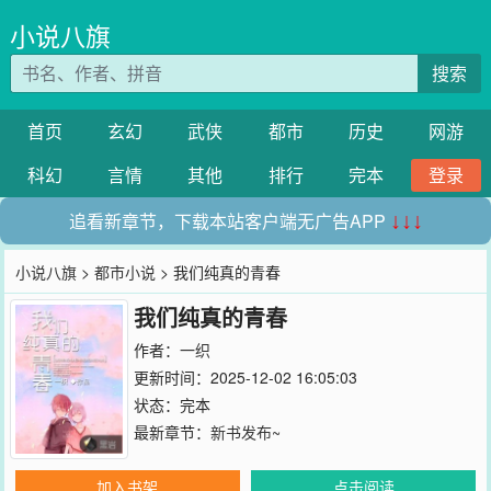
小说八旗
搜索
首页
玄幻
武侠
都市
历史
网游
科幻
言情
其他
排行
完本
登录
追看新章节，下载本站客户端无广告APP
↓↓↓
小说八旗
>
都市小说
> 我们纯真的青春
我们纯真的青春
作者：
一织
更新时间：2025-12-02 16:05:03
状态：完本
最新章节：
新书发布~
加入书架
点击阅读