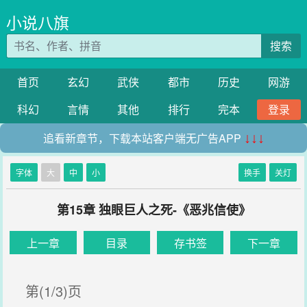
小说八旗
搜索
首页
玄幻
武侠
都市
历史
网游
科幻
言情
其他
排行
完本
登录
追看新章节，下载本站客户端无广告APP
↓↓↓
字体
大
中
小
换手
关灯
第15章 独眼巨人之死-《恶兆信使》
上一章
目录
存书签
下一章
第(1/3)页