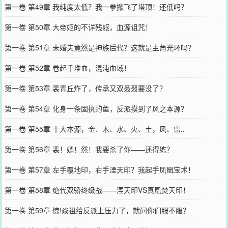
第一卷 第49章 我纯度太低？我一拳掀飞了塔顶！还低吗？
第一卷 第50章 大帝姬的不详残躯，血源诅咒！
第一卷 第51章 未婚夫竟然是神族后代？这就是主角光环吗？
第一卷 第52章 卷起千堆血，混沌血域！
第一卷 第53章 裴青丘炸了，传承又双叒叕要没了？
第一卷 第54章 化身一条固执的鱼，反派摸到了风之本源？
第一卷 第55章 十大本源，金、木、水、火、土，风、雷..
第一卷 第56章 裴！嫣！然！我要杀了你——还得练？
第一卷 第57章 左手覆地印，右手湮天印？我起手凤凰宝术！
第一卷 第58章 绝代双骄终级战——湮天印VS真凰焚天印！
第一卷 第59章 惊!焱祖给反派上压力了，就问你们服不服？