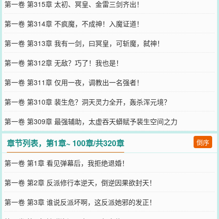
第一卷 第315章 太初、冥皇、金雷三剑齐出！
第一卷 第314章 不疯魔，不成神！入魔证道！
第一卷 第313章 我有一剑，曰冥皇，可斩魔，弑神！
第一卷 第312章 无敌？巧了！我也是！
第一卷 第311章 仅用一夜，调教出一名强者！
第一卷 第310章 裴生危？洞天灵力全开，轰杀浑元境？
第一卷 第309章 最强辅助，太虚吞天蟒赋予裴生空间之力
章节列表，第1章~ 100章/共320章
倒序
第一卷 第1章 看见弹幕后，我拒绝退婚！
第一卷 第2章 反派修行本逆天，倒逆因果欲封天！
第一卷 第3章 谁说反派坏啊，这反派她邪的发正！