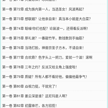
第一卷 第72章 成为族内第一人，当选圣女！风波再起？
第一卷 第73章 想联姻？让他亲自来！真当本小姐是大白菜？
第一卷 第74章 聒噪!你们也配？论装波一，还得看反派啊！
第一卷 第75章 厚礼谢？一番敲竹竿，数钱数到手抽筋？
第一卷 第76章 当场打脸，神兽宗圣子方木，不请自来！
第一卷 第77章 合欢鼎？色字头上一把刀，爱就一个滋！滚啊
第一卷 第78章 三年之约？反派又给主角上强度啦！
第一卷 第79章 质疑？所有人都不看好他，偏偏他最争气！
第一卷 第80章 焱祖力挺，干就完了！
第一卷 第81章 姜云深是谁？这尼玛是人啊？
第一卷 第82章 初露锋芒，各方招揽！