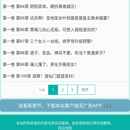
第一卷 第94章 阴阳圣体，硬抗尊者威压！
第一卷 第95章 坑夫啊！圣地圣女叶轻眉竟曾是主角未婚妻？
第一卷 第96章 萧璃儿剑心无垢，可愿入我极道剑宗？
第一卷 第97章 三个女人一台戏，修罗场升级预警！
第一卷 第98章 道子、圣血、神兵不要，你当个普通弟子？
第一卷 第99章 璃儿懂了，黑化手撕恶女？
第一卷 第100章 清算！渡仙门瑟瑟发抖！
1/4
1
2
3
追看新章节，下载本站客户端无广告APP
↓↓↓
本站所有收录的内容均来自互联网，如有侵权我们将尽快删除。
网站地图