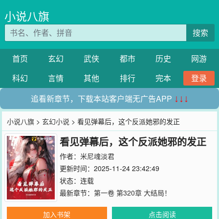
小说八旗
搜索
首页
玄幻
武侠
都市
历史
网游
科幻
言情
其他
排行
完本
登录
追看新章节，下载本站客户端无广告APP
↓↓↓
小说八旗
>
玄幻小说
> 看见弹幕后，这个反派她邪的发正
看见弹幕后，这个反派她邪的发正
作者：
米尼魂淡君
更新时间：2025-11-24 23:42:49
状态：连载
最新章节：
第一卷 第320章 大结局！
加入书架
点击阅读