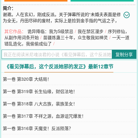
简介：
谢邀。人在玄幻，刚成反派。关于弹幕所说的“未婚夫表面是修
为全无，丹田尽碎的废材，实际上是捡到金手指的气运之子，
退婚的反派大小姐被主角单刷的概率有多大？”这个问题，我的回答是
其它作品：
诡异降临：我为S级禁忌
/
我在禁区漫步
/
序列修仙，
百分之零。本着和主角对着干，死的快的反派原则，我裴嫣然，拒绝
从副作用词条开始
/
苗疆炼蛊三十年，众生敬我如神灵
/
一天一道
退婚。不仅如此，还会主动送上各种珍贵资源，助其修行，三年之
错乱造化，我偷偷成仙了
/
后，相约成婚。【拒绝退婚，受善因果《天命》，奖励凶兽宝术《凤
凰宝术》。】【修行凤凰宝术，觉醒真凤血脉，血脉纯度返祖提升百
复制分享
分之九十，实力大增，成为族中同辈第一人。】某日，主角修炼出道
骨，族老纷纷希望你强势出手，挖其道骨，植入己身，成就无敌帝
《看见弹幕后，这个反派她邪的发正》最新12章节
路！弹幕“什么都抢只会害了你，到时候遭道骨反噬被主角反杀你别
哭！”你果断拒绝，并以凤凰之血助其孕育，主角修炼出真龙道骨。
第一卷 第320章 大结局！
【同受善因果《化龙》，奖励至尊重瞳。】裴嫣然：“重瞳本无敌，无
需再借骨！”...弹幕刷屏：“谁说反派坏啊，这个反派她邪的发正！”
第一卷 第319章 长生仙缘，财侣法地！
您要是觉得《
看见弹幕后，这个反派她邪的发正
》还不错的话请不要
忘记向您QQ群和微博微信里的朋友推荐哦！
第一卷 第318章 八大古族，裴族圣女！
第一卷 第317章 不祥之源，血源诅咒爆发！
第一卷 第316章 天魔变！反派陨落？