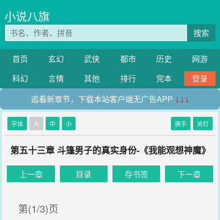
小说八旗
搜索
首页
玄幻
武侠
都市
历史
网游
科幻
言情
其他
排行
完本
登录
追看新章节，下载本站客户端无广告APP
↓↓↓
字体
大
中
小
换手
关灯
第五十三章 斗篷男子的真实身份-《我能观想神魔》
上一章
目录
存书签
下一章
第(1/3)页