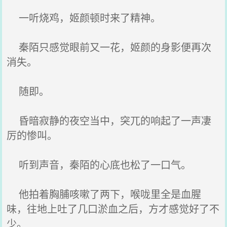
一听烧鸡，姬颜顿时来了精神。
秦陌只感觉眼前又一花，姬颜的身影便再次
消失。
随即。
昏暗寂静的夜空当中，突兀的响起了一声凄
厉的惨叫。
听到声音，秦陌的心底也松了一口气。
他拍着胸脯咳嗽了两下，喉咙里全是血腥
味，往地上吐了几口淤血之后，方才感觉好了不
少。