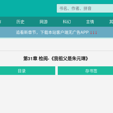
市
历史
网游
科幻
言情
追看新章节，下载本站客户端无广告APP
↓↓↓
第31章 检阅-《我祖父是朱元璋》
目录
存书签