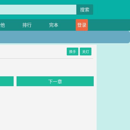
搜索
其他
排行
完本
登录
换手
关灯
下一章