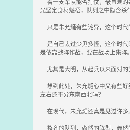
看一支军队能否打仗，最直观的判
光坚定身材魁梧，队列之中隐含杀
只是朱允熥有些诧异，这个时代的
是自己太过少见多怪，这个时代的
是依靠战阵作战，要在战场上集阵
尤其是大明，从起兵以来面对的就
想到此处，朱允熥心中又有些好笑
左右还不分东南西北吗？
在现代，朱允熥还真是见过许多
整齐的队列，森然的阵型，轰然的