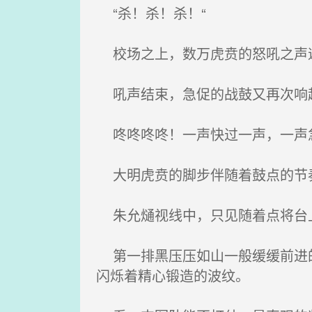
“杀！杀！杀！“
校场之上，数万虎贲的怒吼之声
吼声结束，急促的战鼓又再次响
咚咚咚咚！一声快过一声，一声
大明虎贲的脚步伴随着鼓点的节
朱允熥视线中，只见随着点将台上
第一排黑压压如山一般缓缓前进的
闪烁着精心锻造的波纹。