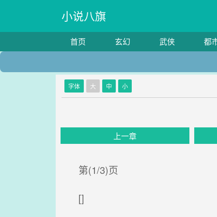
小说八旗
首页
玄幻
武侠
都
字体
大
中
小
上一章
第(1/3)页
[]