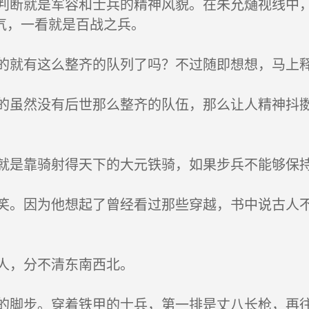
断就是军容和士兵的精神风貌。在朱允熥视线中，
气，一看就是百战之兵。
就有这么整齐的队列了吗？不过随即想想，马上
虽然没有后世那么整齐的队伍，那么让人精神抖擞
。
是靠骑射得天下的大元铁骑，如果步兵不能够保
。因为他想起了曾经看过那些穿越，书中说古人不
人，分不清东南西北。
脚步。穿着铁甲的士兵，第一排是丈八长枪，再往