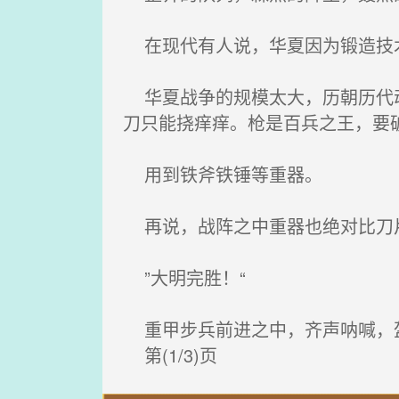
在现代有人说，华夏因为锻造技术
华夏战争的规模太大，历朝历代动
刀只能挠痒痒。枪是百兵之王，要
用到铁斧铁锤等重器。
再说，战阵之中重器也绝对比刀片
”大明完胜！“
重甲步兵前进之中，齐声呐喊，
第(1/3)页