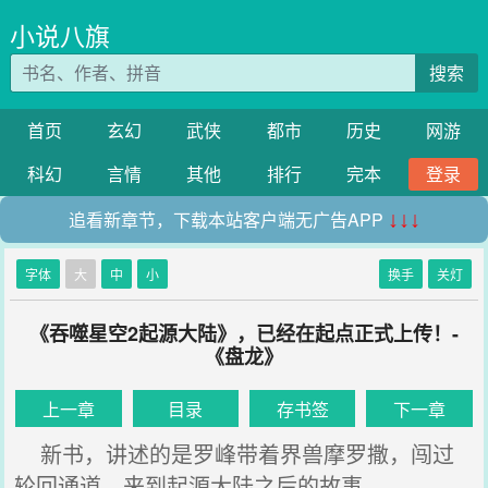
小说八旗
搜索
首页
玄幻
武侠
都市
历史
网游
科幻
言情
其他
排行
完本
登录
追看新章节，下载本站客户端无广告APP
↓↓↓
字体
大
中
小
换手
关灯
《吞噬星空2起源大陆》，已经在起点正式上传！-
《盘龙》
上一章
目录
存书签
下一章
新书，讲述的是罗峰带着界兽摩罗撒，闯过
轮回通道，来到起源大陆之后的故事。